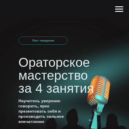
Лист ожидания
Ораторское
мастерство
за 4 занятия
Научитесь уверенно
говорить, ярко
презентовать себя и
производить сильное
впечатление