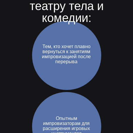
театру тела и
комедии:
Тем, кто хочет плавно
вернуться к занятиям
импровизацией после
перерыва
Опытным
импровизаторам для
расширения игровых