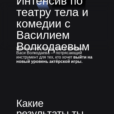
Интенсив по
театру тела и
комедии с
Василием
Волкодаевым
Интенсив по театру тела и комедии
Васи Волкодаева — потрясающий
инструмент для тех, кто хочет
выйти на
новый уровень актёрской игры.
Какие
результаты ты