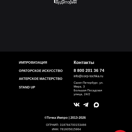
аудитории
Контакты
ИМПРОВИЗАЦИЯ
8 800 201 36 74
ОРАТОРСКОЕ ИСКУССТВО
info@corp-tochka.ru
АКТЕРСКОЕ МАСТЕРСТВО
Санкт-Петербург, ул.
Мира, 3
STAND UP
Большая Посадская
улица, 24/2
©Точка Импро | 2013-2026
ОГРНИП: 318784700153466
ИНН: 781605615964